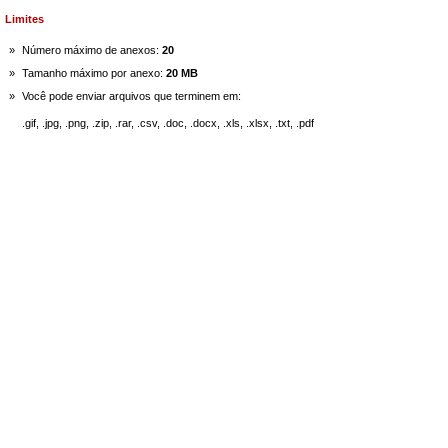
Limites
»
Número máximo de anexos:
20
»
Tamanho máximo por anexo:
20 MB
»
Você pode enviar arquivos que terminem em:
.gif, .jpg, .png, .zip, .rar, .csv, .doc, .docx, .xls, .xlsx, .txt, .pdf